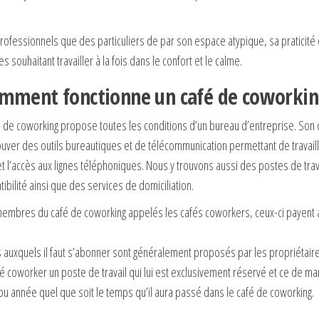
fessionnels que des particuliers de par son espace atypique, sa praticité et 
s souhaitant travailler à la fois dans le confort et le calme.
mment fonctionne un café de coworkin
é de coworking propose toutes les conditions d’un bureau d’entreprise. Son 
trouver des outils bureautiques et de télécommunication permettant de travaill
t l’accès aux lignes téléphoniques. Nous y trouvons aussi des postes de tra
bilité ainsi que des services de domiciliation.
membres du café de coworking appelés les cafés coworkers, ceux-ci payent al
auxquels il faut s’abonner sont généralement proposés par les propriétaires e
café coworker un poste de travail qui lui est exclusivement réservé et ce de m
u année quel que soit le temps qu’il aura passé dans le café de coworking.