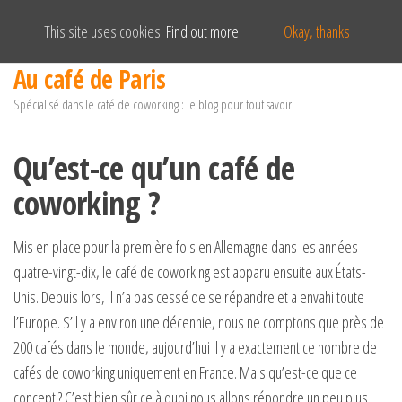
This site uses cookies:
Find out more.
Okay, thanks
Au café de Paris
Passer
ce
Spécialisé dans le café de coworking : le blog pour tout savoir
contenu
Qu’est-ce qu’un café de
coworking ?
Mis en place pour la première fois en Allemagne dans les années
quatre-vingt-dix, le café de coworking est apparu ensuite aux États-
Unis. Depuis lors, il n’a pas cessé de se répandre et a envahi toute
l’Europe. S’il y a environ une décennie, nous ne comptons que près de
200 cafés dans le monde, aujourd’hui il y a exactement ce nombre de
cafés de coworking uniquement en France. Mais qu’est-ce que ce
concept ? C’est bien sûr ce à quoi nous allons répondre un peu plus